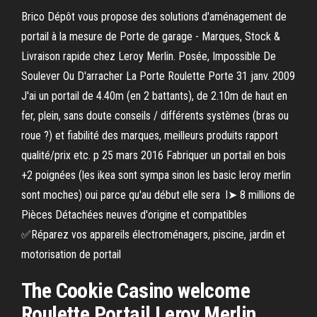
Brico Dépôt vous propose des solutions d'aménagement de
portail à la mesure de Porte de garage - Marques, Stock &
Livraison rapide chez Leroy Merlin. Posée, Impossible De
Soulever Ou D'arracher La Porte Roulette Porte 31 janv. 2009
J'ai un portail de 4.40m (en 2 battants), de 2.10m de haut en
fer, plein, sans doute conseils / différents systèmes (bras ou
roue ?) et fiabilité des marques, meilleurs produits rapport
qualité/prix etc. p 25 mars 2016 Fabriquer un portail en bois
+2 poignées (les ikea sont sympa sinon les basic leroy merlin
sont moches) oui parce qu'au début elle sera l➤ 8 millions de
Pièces Détachées neuves d'origine et compatibles
✅Réparez vos appareils électroménagers, piscine, jardin et
motorisation de portail
The Cookie Casino welcome
Roulette Portail Leroy Merlin