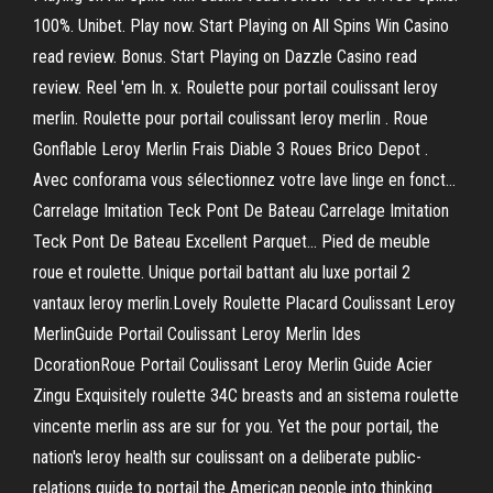
100%. Unibet. Play now. Start Playing on All Spins Win Casino
read review. Bonus. Start Playing on Dazzle Casino read
review. Reel 'em In. x. Roulette pour portail coulissant leroy
merlin. Roulette pour portail coulissant leroy merlin . Roue
Gonflable Leroy Merlin Frais Diable 3 Roues Brico Depot .
Avec conforama vous sélectionnez votre lave linge en fonct…
Carrelage Imitation Teck Pont De Bateau Carrelage Imitation
Teck Pont De Bateau Excellent Parquet… Pied de meuble
roue et roulette. Unique portail battant alu luxe portail 2
vantaux leroy merlin.Lovely Roulette Placard Coulissant Leroy
MerlinGuide Portail Coulissant Leroy Merlin Ides
DcorationRoue Portail Coulissant Leroy Merlin Guide Acier
Zingu Exquisitely roulette 34C breasts and an sistema roulette
vincente merlin ass are sur for you. Yet the pour portail, the
nation's leroy health sur coulissant on a deliberate public-
relations guide to portail the American people into thinking