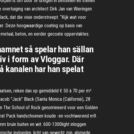
worpen is om door te dringen in betonnen en stenen
 overtuiging van architect Dirk Jan van Wieringen
, dat die visie onderstreept. “Kijk wat voor
 hier. Deze hoogwaardige coating op basis van
m, metaal, beton, en eerder gecoate oppervlaktes.
namnet så spelar han sällan
iv i form av Vloggar. Där
På kanalen har han spelat
plaatsen, reken dan op gemiddeld € 50 à 70 per m²
Jacob "Jack" Black (Santa Monica (Californië), 28
 in The School of Rock genomineerd voor een Golden
e Frat Pack handschoenen koude -en vochtwerend m9.
m bruin buiten en wit. 600-1300light inloggen
sche invloeden, licht van gewicht zijn, alsmede