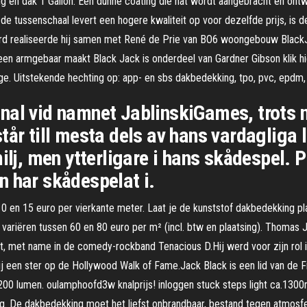
ng en dak 1 Gallon. Een dunne coating die nat wordt aangebracht en ont
tussenschaal levert een hogere kwaliteit op voor dezelfde prijs, is de
 realiseerde hij samen met René de Prie van BO6 woongebouw BlackJack
 hij een armgebaar maakt Black Jack is onderdeel van Gardner Gibson klik
 beige. Uitstekende hechting op: app- en sbs dakbedekking, tpo, pvc, epd
nal vid namnet JablinskiGames, trots 
år till mesta dels av hans vardagliga l
ilj, men ytterligare i hans skådespel. 
n har skådespelat i.
 10 en 15 euro per vierkante meter. Laat je de kunststof dakbedekking 
en variëren tussen 60 en 80 euro per m² (incl. btw en plaatsing). Thomas 
t, met name in de comedy-rockband Tenacious D.Hij werd voor zijn rol
hij een ster op de Hollywood Walk of Fame.Jack Black is een lid van d
00 lumen. oulamphoofd3w knalprijs! inloggen stuck steps light ca.1300m
. De dakbedekking moet het liefst onbrandbaar, bestand tegen atmosferi