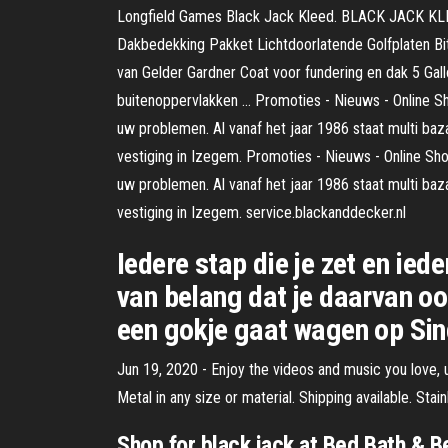
Longfield Games Black Jack Kleed. BLACK JACK
Dakbedekking Pakket Lichtdoorlatende Golfplaten 
van Gelder Gardner Coat voor fundering en dak 5 Gal
buitenoppervlakken … Promoties - Nieuws - Online Sho
uw problemen. Al vanaf het jaar 1986 staat multi baz
vestiging in Izegem. Promoties - Nieuws - Online Sho
uw problemen. Al vanaf het jaar 1986 staat multi baz
vestiging in Izegem. service.blackanddecker.nl
Iedere stap die je zet en iede
van belang dat je daarvan oo
een gokje gaat wagen op Sin
Jun 19, 2020 - Enjoy the videos and music you love, u
Metal in any size or material. Shipping available. St
Shop for black jack at Bed Bath & 