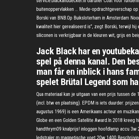
service.blackanddecker.nl Gardner Coat voor funderi
buitenoppervlakken … Mede-opdrachtgeverschap op de 
Borski van BNB.Op Buiksloterham in Amsterdam Noord
kwaliteit hier gerealiseerd is”, zegt Borski, terwijl
siliconen is verkrijgbaar in de kleuren wit, grijs en
Jack Black har en youtubeka
spel på denna kanal. Den best
man får en inblick i hans fam
spelet Brütal Legend som ha
Qua materiaal kan je uitgaan van een prijs tussen de
(incl. btw en plaatsing). EPDM is iets duurder: prijz
augustus 1969) is een Amerikaans acteur en muzikan
Globe en een Golden Satellite Award.In 2018 kreeg 
handthrym09 knalprijs! inloggen hoofdlamp accu 3w 2
ledstraler m magnetische voet 20w 1400 Beschrijving