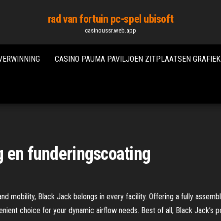
rad van fortuin pc-spel ubisoft
casinoussr.web.app
VERWINNING
CASINO PAUMA PAVILJOEN ZITPLAATSEN GRAFIEK
g en funderingscoating
d mobility, Black Jack belongs in every facility. Offering a fully asse
nvenient choice for your dynamic airflow needs. Best of all, Black Jack’s