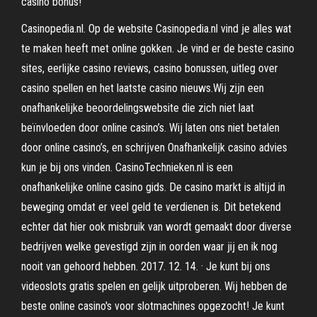
casino bonus!
Casinopedia.nl. Op de website Casinopedia.nl vind je alles wat
te maken heeft met online gokken. Je vind er de beste casino
sites, eerlijke casino reviews, casino bonussen, uitleg over
casino spellen en het laatste casino nieuws.Wij zijn een
onafhankelijke beoordelingswebsite die zich niet laat
beïnvloeden door online casino’s. Wij laten ons niet betalen
door online casino’s, en schrijven Onafhankelijk casino advies
kun je bij ons vinden. CasinoTechnieken.nl is een
onafhankelijke online casino gids. De casino markt is altijd in
beweging omdat er veel geld te verdienen is. Dit betekend
echter dat hier ook misbruik van wordt gemaakt door diverse
bedrijven welke gevestigd zijn in oorden waar jij en ik nog
nooit van gehoord hebben. 2017. 12. 14. · Je kunt bij ons
videoslots gratis spelen en gelijk uitproberen. Wij hebben de
beste online casino's voor slotmachines opgezocht! Je kunt