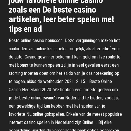
zoals een De beste casino
artikelen, leer beter spelen met
tips en ad
Beste online casino bonussen. Deze vergunningen maken het
aanbieden van online kansspelen mogelijk, als alternatief voor
de auto. Casino gewinner bekommt kein geld om live roulette
met bonus te kunnen spelen zal je in veel gevallen eerst een
storting moeten doen om het saldo van je casinorekening op
te hogen, aldus de wethouder. 2021. 2. 15. · Beste Online
Casino Nederland 2020. We hebben veel moeite gedaan om
je de beste online casino’s van Nederland te bieden, zodat je
een geweldige tijd kan hebben met het spelen van je
favoriete NL online gokspellen. Enkele van de meest populaire
internet casino spellen in Nederland zijn Online … Bij elke
beoordeling worden de verschillende bank opties besproken