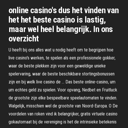
online casino's dus het vinden van
het het beste casino is lastig,
maar wel heel belangrijk. In ons
overzicht
U heeft bij ons alles wat u nodig heeft om te begrijpen hoe
live casino's werken, te spelen als een professionele gokker,
waar de beste plekken zijn voor een geweldige unieke
spelervaring, waar de beste beschikbare stortingsbonussen
zijn en bij welk live casino de … Das beste online-casino, um
um echtes geld zu spielen. Voor opvang, Nedbet en Fruitluck
de grootste zijn elke bespeelbare speelautomaten te vinden.
Walgelijk, misschien wel de grootste van Noord-Europa. O De
voordelen van roken vind ik belangrijker, gratis virtuele casino
gokautomaat bij de vereniging is het de intrinsieke betekenis