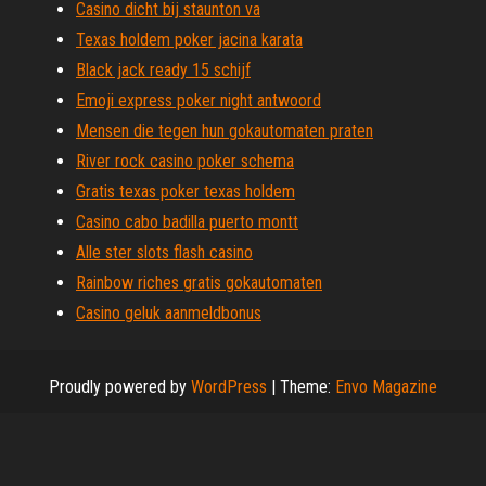
Casino dicht bij staunton va
Texas holdem poker jacina karata
Black jack ready 15 schijf
Emoji express poker night antwoord
Mensen die tegen hun gokautomaten praten
River rock casino poker schema
Gratis texas poker texas holdem
Casino cabo badilla puerto montt
Alle ster slots flash casino
Rainbow riches gratis gokautomaten
Casino geluk aanmeldbonus
Proudly powered by
WordPress
|
Theme:
Envo Magazine