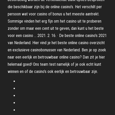
die beschikbaar zijn bij de online casino’s. Het verschilt per
persoon wat voor casino of bonus u het meeste aantrekt.
Sommige vinden het erg fijn om het casino uit te proberen
zonder om maar een cent uit te geven, dan kunt u het beste
voor een casino … 2021. 2. 16. · De beste online casino’s 2021
van Nederland. Hier vind je het beste online casino overzicht
en exclusieve casinobonussen van Nederland. Ben je op zoek
naar een eerlijk en betrouwbaar online casino? Dan zit je hier
helemaal goed! Ons team test namelijk of je ook echt kunt
winnen en of de casino’s ook eerlijk en betrouwbaar zijn.