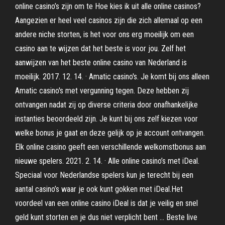
online casino’s zijn om te Hoe kies ik uit alle online casinos?
Aangezien er heel veel casinos zijn die zich allemaal op een
andere niche storten, is het voor ons erg moeilijk om een
casino aan te wijzen dat het beste is voor jou. Zelf het
aanwijzen van het beste online casino van Nederland is
moeilijk. 2017. 12. 14. · Amatic casino's. Je komt bij ons alleen
Amatic casino's met vergunning tegen. Deze hebben zij
ontvangen nadat zij op diverse criteria door onafhankelijke
instanties beoordeeld zijn. Je kunt bij ons zelf kiezen voor
welke bonus je gaat en deze gelijk op je account ontvangen.
Elk online casino geeft een verschillende welkomstbonus aan
nieuwe spelers. 2021. 2. 14. · Alle online casino’s met iDeal.
Speciaal voor Nederlandse spelers kun je terecht bij een
aantal casino’s waar je ook kunt gokken met iDeal.Het
voordeel van een online casino iDeal is dat je veilig en snel
geld kunt storten en je dus niet verplicht bent … Beste live