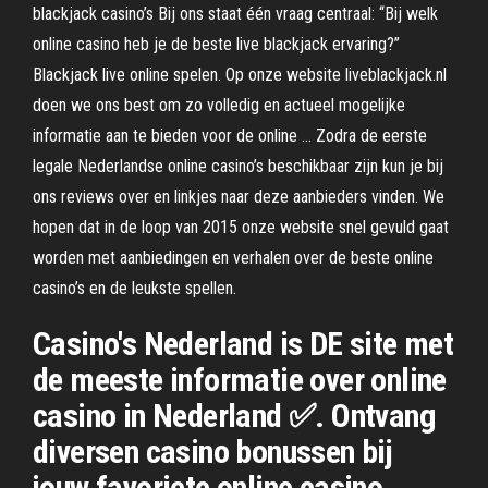
blackjack casino’s Bij ons staat één vraag centraal: “Bij welk
online casino heb je de beste live blackjack ervaring?”
Blackjack live online spelen. Op onze website liveblackjack.nl
doen we ons best om zo volledig en actueel mogelijke
informatie aan te bieden voor de online … Zodra de eerste
legale Nederlandse online casino’s beschikbaar zijn kun je bij
ons reviews over en linkjes naar deze aanbieders vinden. We
hopen dat in de loop van 2015 onze website snel gevuld gaat
worden met aanbiedingen en verhalen over de beste online
casino’s en de leukste spellen.
Casino's Nederland is DE site met
de meeste informatie over online
casino in Nederland ✅. Ontvang
diversen casino bonussen bij
jouw favoriete online casino