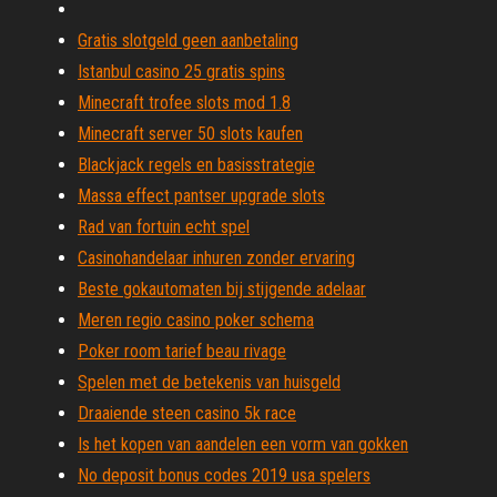
Gratis slotgeld geen aanbetaling
Istanbul casino 25 gratis spins
Minecraft trofee slots mod 1.8
Minecraft server 50 slots kaufen
Blackjack regels en basisstrategie
Massa effect pantser upgrade slots
Rad van fortuin echt spel
Casinohandelaar inhuren zonder ervaring
Beste gokautomaten bij stijgende adelaar
Meren regio casino poker schema
Poker room tarief beau rivage
Spelen met de betekenis van huisgeld
Draaiende steen casino 5k race
Is het kopen van aandelen een vorm van gokken
No deposit bonus codes 2019 usa spelers