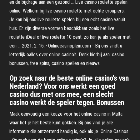
en de bijdrage aan een gezond … Live casino roulette spelen
online. Welkom bij live casino roulette met echte croupiers.
Je kan bij ons live roulette spelen bij een echt casino vanuit
huis. Er zijn diverse vormen beschikbaar zoals het live
roulette iDeal of live roulette 10 cent, zo kan je als speler met
een … 2021. 2. 16. · Onlinecasinoplein.com - Bij ons vindt u
letterlijk oalles over online casino's. Denk hierbij aan: casino
bonussen, free spins, casino spellen en nieuws.
Op zoek naar de beste online casino's van
Nederland? Voor ons werkt een goed
casino dus met ons mee, een slecht
casino werkt de speler tegen. Bonussen
Maak eenvoudig een keuze voor het online casino in Malta
waar het je het beste kunt gokken. Bij ons vind je alle
informatie die ontzettend handig is, ook als je Online Casinos