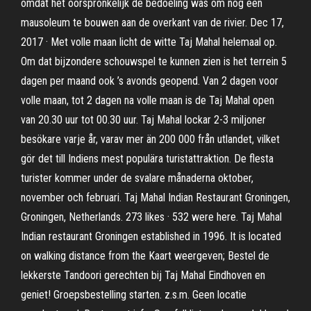
omdat het oorspronkelijk de bedoeling was om nog een
mausoleum te bouwen aan de overkant van de rivier. Dec 17,
2017 · Met volle maan licht de witte Taj Mahal helemaal op.
Om dat bijzondere schouwspel te kunnen zien is het terrein 5
dagen per maand ook ’s avonds geopend. Van 2 dagen voor
volle maan, tot 2 dagen na volle maan is de Taj Mahal open
van 20.30 uur tot 00.30 uur. Taj Mahal lockar 2-3 miljoner
besökare varje år, varav mer än 200 000 från utlandet, vilket
gör det till Indiens mest populära turistattraktion. De flesta
turister kommer under de svalare månaderna oktober,
november och februari. Taj Mahal Indian Restaurant Groningen,
Groningen, Netherlands. 273 likes · 532 were here. Taj Mahal
Indian restaurant Groningen established in 1996. It is located
on walking distance from the Kaart weergeven; Bestel de
lekkerste Tandoori gerechten bij Taj Mahal Eindhoven en
geniet! Groepsbestelling starten. z.s.m. Geen locatie