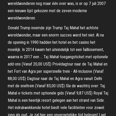
wereldwonderen nog maar één over was, is er op 7 juli 2007
een nieuwe lijst gekozen met de zeven moderne
wereldwonderen.
Donald Trump noemde zijn Trump Taj Mahal het achtste
wereldwonder, maar een enorm succes werd het niet. Al na
de opening in 1990 hadden het hotel en het casino het
moeilijk. In 2014 kwam het uiteindelijk tot een faillissement,
waarna in 2017 een … Taj Mahal-toegangsticket met optionele
add-ons (Vanaf 20,00 US$) Privédagtour naar de Taj Mahal en
het Fort van Agra per supersnelle trein - All-inclusive (Vanaf
88,00 US$) Dagtour naar de Taj Mahal en Agra vanuit Delhi
met de sneltrein (Vanaf 83,00 US$) Sla de wachtrij over: Taj
Mahal e-tickets met optionele gids (Vanaf 9,87 US$) Royal Taj
Mahal is een heerlijk resort gelegen aan het strand van Side.
Het indrukwekkende hotel biedt vele faciliteiten voor zowel
jong als oud. Je zal hier een onvergetelijke tijd beleven! Laat