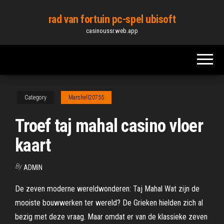
Skip
rad van fortuin pc-spel ubisoft
to
casinoussr.web.app
the
content
Category
Marshell20755
Troef taj mahal casino vloer
kaart
By
ADMIN
De zeven moderne wereldwonderen: Taj Mahal Wat zijn de
mooiste bouwwerken ter wereld? De Grieken hielden zich al
bezig met deze vraag. Maar omdat er van de klassieke zeven