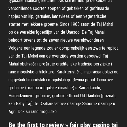
typische Indiase gerechten. Als starter heb je de keuze uit
verschillende soorten soepen of gebakken of gefrituurde
hapjes van kip, garnalen, lamsvlees of een vegetarische
starter met lekkere groente. Sinds 1983 staat de Taj Mahal
op de werelderfgoedlijst van de Unesco. De Taj Mahal
behoort tevens tot de zeven nieuwe wereldwonderen.
Volgens een legende zou er oorspronkelijk een zwarte replica
van de Taj Mahal aan de overzijde worden gebouwd. Taj
Mahal obuhvaća i proširuje graditeljske tradicije perzijske i
rane mogulske arhitekture. Karakteristična inspiracija dolazi od
uspješnih timuridskih i mogulskih građevina poput Timurove
grobnice (praoca mogulske dinastije) u Samarkandu,
Humadžunove grobnice, grobnice Itmad Ud Daulaha (poznatu
kao Baby Taj), te Džahan-šahove džamije Saborne džamije u
Agri. Dok su rane mogulske
Be the first to review » fair play casino taj