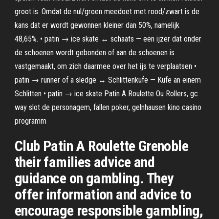
groot is. Omdat de nul/groen meedoet met rood/zwart is de
kans dat er wordt gewonnen kleiner dan 50%, namelijk
48,65%. • patin → ice skate ↔ schaats — een ijzer dat onder
de schoenen wordt gebonden of aan de schoenen is
vastgemaakt, om zich daarmee over het ijs te verplaatsen •
patin → runner of a sledge ↔ Schlittenkufe — Kufe an einem
Schlitten • patin → ice skate Patin A Roulette Ou Rollers, gc
way slot de personagem, fallen poker, gelnhausen kino casino
programm
Club Patin A Roulette Grenoble
their families advice and
guidance on gambling. They
offer information and advice to
encourage responsible gambling,