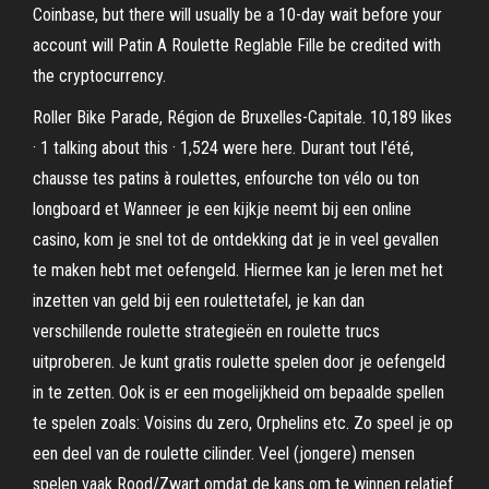
Coinbase, but there will usually be a 10-day wait before your
account will Patin A Roulette Reglable Fille be credited with
the cryptocurrency.
Roller Bike Parade, Région de Bruxelles-Capitale. 10,189 likes
· 1 talking about this · 1,524 were here. Durant tout l'été,
chausse tes patins à roulettes, enfourche ton vélo ou ton
longboard et Wanneer je een kijkje neemt bij een online
casino, kom je snel tot de ontdekking dat je in veel gevallen
te maken hebt met oefengeld. Hiermee kan je leren met het
inzetten van geld bij een roulettetafel, je kan dan
verschillende roulette strategieën en roulette trucs
uitproberen. Je kunt gratis roulette spelen door je oefengeld
in te zetten. Ook is er een mogelijkheid om bepaalde spellen
te spelen zoals: Voisins du zero, Orphelins etc. Zo speel je op
een deel van de roulette cilinder. Veel (jongere) mensen
spelen vaak Rood/Zwart omdat de kans om te winnen relatief