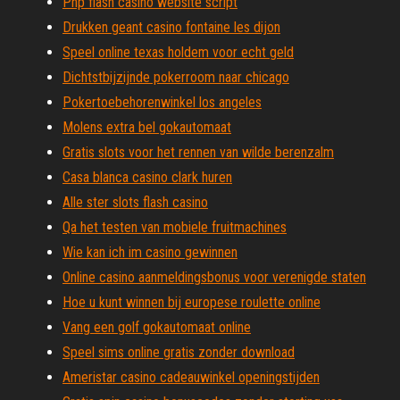
Php flash casino website script
Drukken geant casino fontaine les dijon
Speel online texas holdem voor echt geld
Dichtstbijzijnde pokerroom naar chicago
Pokertoebehorenwinkel los angeles
Molens extra bel gokautomaat
Gratis slots voor het rennen van wilde berenzalm
Casa blanca casino clark huren
Alle ster slots flash casino
Qa het testen van mobiele fruitmachines
Wie kan ich im casino gewinnen
Online casino aanmeldingsbonus voor verenigde staten
Hoe u kunt winnen bij europese roulette online
Vang een golf gokautomaat online
Speel sims online gratis zonder download
Ameristar casino cadeauwinkel openingstijden