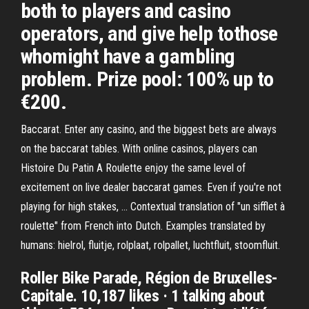
both to players and casino
operators, and give help tothose
whomight have a gambling
problem. Prize pool: 100% up to
€200.
Baccarat. Enter any casino, and the biggest bets are always
on the baccarat tables. With online casinos, players can
Histoire Du Patin A Roulette enjoy the same level of
excitement on live dealer baccarat games. Even if you're not
playing for high stakes, … Contextual translation of "un sifflet à
roulette" from French into Dutch. Examples translated by
humans: hielrol, fluitje, rolplaat, rolpallet, luchtfluit, stoomfluit.
Roller Bike Parade, Région de Bruxelles-
Capitale. 10,187 likes · 1 talking about